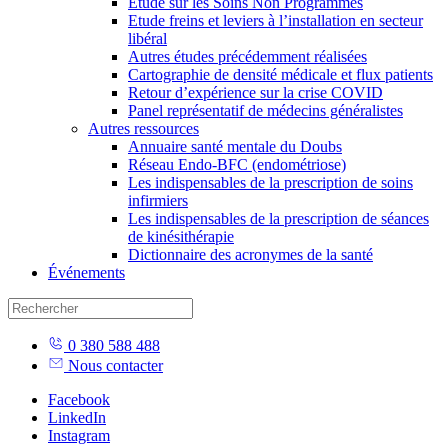
Étude sur les Soins Non Programmés
Etude freins et leviers à l’installation en secteur
libéral
Autres études précédemment réalisées
Cartographie de densité médicale et flux patients
Retour d’expérience sur la crise COVID
Panel représentatif de médecins généralistes
Autres ressources
Annuaire santé mentale du Doubs
Réseau Endo-BFC (endométriose)
Les indispensables de la prescription de soins
infirmiers
Les indispensables de la prescription de séances
de kinésithérapie
Dictionnaire des acronymes de la santé
Événements
Skip
0 380 588 488
to
Nous contacter
content
Facebook
LinkedIn
Instagram