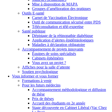
Mise à disposition de MAPA
Groupes d’amélioration des pratiques
Outils E-santé
Carnet de Vaccination Électronique
Outil de communication sécurisé entre PDS
Téléconsultation et télé-expertise
Santé publique
Dépistage de la rétinopathie diabétique
Application d’alertes épidémiologiques
Maladies à déclaration obligatoire
Accompagnement de projets innovants
Équipes de soins spécialisés
Cabinets éphémères
Vous avez un projet ?
Affiches pour la salle d’attente
Soutien psychologique
Vous informer et vous former
Formations à venir
Pour les futurs médecins
Accompagnement méthodologique et diffusion
de thèse
Prix de thèses
Accueil des étudiants en 2e année
Stage découverte en Cabinet Libéral (Vac Chez