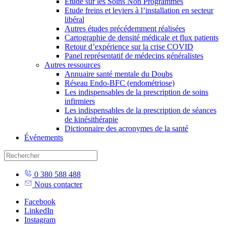
Étude sur les Soins Non Programmés
Etude freins et leviers à l’installation en secteur
libéral
Autres études précédemment réalisées
Cartographie de densité médicale et flux patients
Retour d’expérience sur la crise COVID
Panel représentatif de médecins généralistes
Autres ressources
Annuaire santé mentale du Doubs
Réseau Endo-BFC (endométriose)
Les indispensables de la prescription de soins
infirmiers
Les indispensables de la prescription de séances
de kinésithérapie
Dictionnaire des acronymes de la santé
Événements
Skip
0 380 588 488
to
Nous contacter
content
Facebook
LinkedIn
Instagram