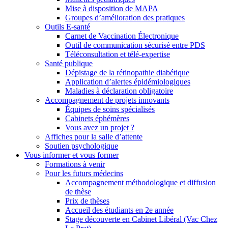
Mise à disposition de MAPA
Groupes d’amélioration des pratiques
Outils E-santé
Carnet de Vaccination Électronique
Outil de communication sécurisé entre PDS
Téléconsultation et télé-expertise
Santé publique
Dépistage de la rétinopathie diabétique
Application d’alertes épidémiologiques
Maladies à déclaration obligatoire
Accompagnement de projets innovants
Équipes de soins spécialisés
Cabinets éphémères
Vous avez un projet ?
Affiches pour la salle d’attente
Soutien psychologique
Vous informer et vous former
Formations à venir
Pour les futurs médecins
Accompagnement méthodologique et diffusion
de thèse
Prix de thèses
Accueil des étudiants en 2e année
Stage découverte en Cabinet Libéral (Vac Chez