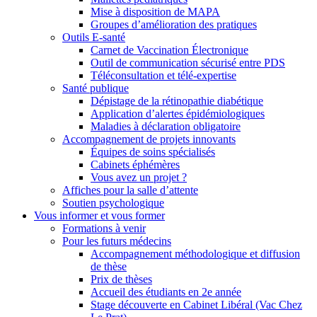
Mise à disposition de MAPA
Groupes d’amélioration des pratiques
Outils E-santé
Carnet de Vaccination Électronique
Outil de communication sécurisé entre PDS
Téléconsultation et télé-expertise
Santé publique
Dépistage de la rétinopathie diabétique
Application d’alertes épidémiologiques
Maladies à déclaration obligatoire
Accompagnement de projets innovants
Équipes de soins spécialisés
Cabinets éphémères
Vous avez un projet ?
Affiches pour la salle d’attente
Soutien psychologique
Vous informer et vous former
Formations à venir
Pour les futurs médecins
Accompagnement méthodologique et diffusion
de thèse
Prix de thèses
Accueil des étudiants en 2e année
Stage découverte en Cabinet Libéral (Vac Chez