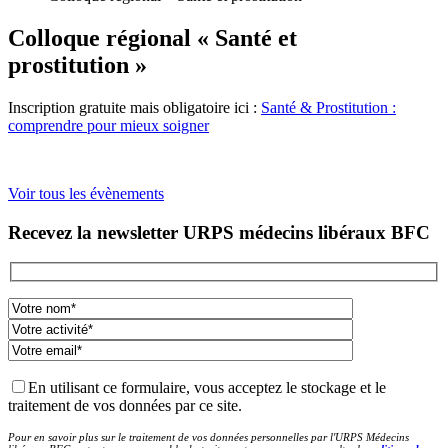
Colloque régional « Santé et
prostitution »
Inscription gratuite mais obligatoire ici :
Santé & Prostitution :
comprendre pour mieux soigner
Voir tous les évènements
Navigation
Previous:
Webinaire
Next:
Colloque
Présentation
«
Recevez la newsletter URPS médecins libéraux BFC
de
RéPPOP-
Panser
l’article
BFC
le
corps
pour
penser
le
corps
»
En utilisant ce formulaire, vous acceptez le stockage et le
traitement de vos données par ce site.
Pour en savoir plus sur le traitement de vos données personnelles par l'URPS Médecins