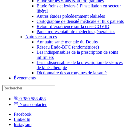
Étude sur les Soins Non Programmés
Etude freins et leviers à l’installation en secteur
libéral
Autres études précédemment réalisées
Cartographie de densité médicale et flux patients
Retour d’expérience sur la crise COVID
Panel représentatif de médecins généralistes
Autres ressources
Annuaire santé mentale du Doubs
Réseau Endo-BFC (endométriose)
Les indispensables de la prescription de soins
infirmiers
Les indispensables de la prescription de séances
de kinésithérapie
Dictionnaire des acronymes de la santé
Événements
Skip
0 380 588 488
to
Nous contacter
content
Facebook
LinkedIn
Instagram